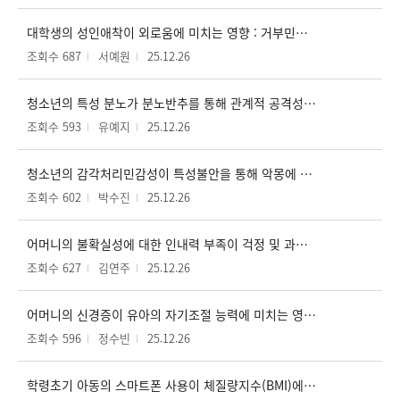
대학생의 성인애착이 외로움에 미치는 영향 : 거부민감성과 자기자비의 매개효과
조회수 687
서예원
25.12.26
청소년의 특성 분노가 분노반추를 통해 관계적 공격성에 미치는 영향 : 슬픔반추의 조절된 매개효과
조회수 593
유예지
25.12.26
청소년의 감각처리민감성이 특성불안을 통해 악몽에 미치는 영향 : 어머니 양육행동의 조절효과
조회수 602
박수진
25.12.26
어머니의 불확실성에 대한 인내력 부족이 걱정 및 과보호 양육행동을 통해 유아의 불안에 미치는 영향
조회수 627
김연주
25.12.26
어머니의 신경증이 유아의 자기조절 능력에 미치는 영향 : 어머니의 양육불안과 자율성 지지의 매개효과
조회수 596
정수빈
25.12.26
학령초기 아동의 스마트폰 사용이 체질량지수(BMI)에 미치는 영향 : 수면과 신체활동의 매개효과